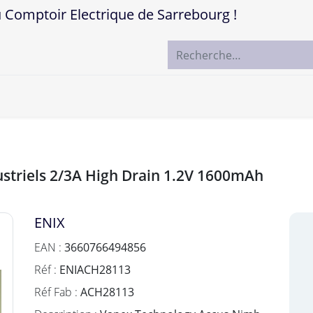
mptoir Electrique de Sarrebourg !
ccueil
Boutique
Marques
Contactez-nous
striels 2/3A High Drain 1.2V 1600mAh
ENIX
EAN :
3660766494856
Réf :
ENIACH28113
Réf Fab :
ACH28113