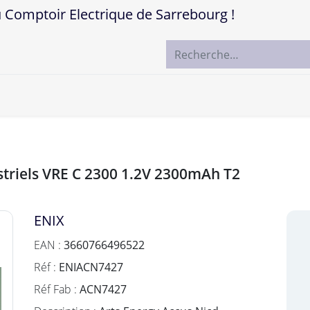
mptoir Electrique de Sarrebourg !
ccueil
Boutique
Marques
Contactez-nous
striels VRE C 2300 1.2V 2300mAh T2
ENIX
EAN :
3660766496522
Réf :
ENIACN7427
Réf Fab :
ACN7427