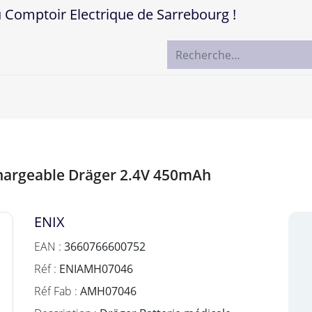
mptoir Electrique de Sarrebourg !
ccueil
Boutique
Marques
Contactez-nous
echargeable Dräger 2.4V 450mAh
ENIX
EAN :
3660766600752
Réf :
ENIAMH07046
Réf Fab :
AMH07046