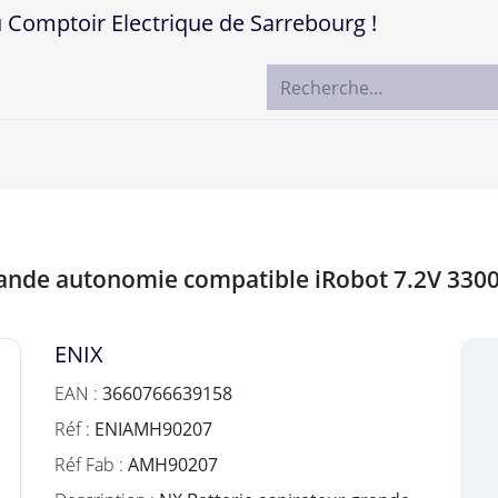
mptoir Electrique de Sarrebourg !
ccueil
Boutique
Marques
Contactez-nous
 grande autonomie compatible iRobot 7.2V 33
ENIX
EAN :
3660766639158
Réf :
ENIAMH90207
Réf Fab :
AMH90207