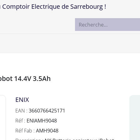
mptoir Electrique de Sarrebourg !
ccueil
Boutique
Marques
Contactez-nous
Robot 14.4V 3.5Ah
ENIX
EAN :
3660766425171
Réf :
ENIAMH9048
Réf Fab :
AMH9048