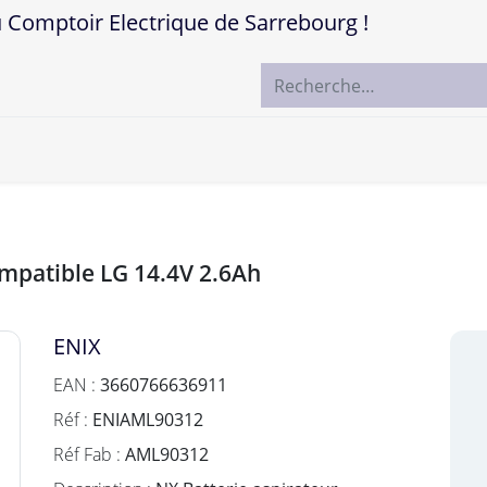
mptoir Electrique de Sarrebourg !
ccueil
Boutique
Marques
Contactez-nous
ompatible LG 14.4V 2.6Ah
ENIX
EAN :
3660766636911
Réf :
ENIAML90312
Réf Fab :
AML90312