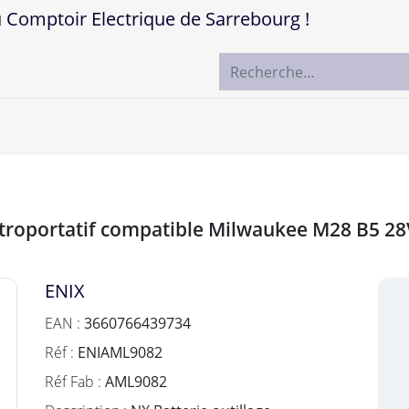
mptoir Electrique de Sarrebourg !
ccueil
Boutique
Marques
Contactez-nous
lectroportatif compatible Milwaukee M28 B5 28
ENIX
EAN :
3660766439734
Réf :
ENIAML9082
Réf Fab :
AML9082