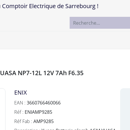
mptoir Electrique de Sarrebourg !
ccueil
Boutique
Marques
Contactez-nous
YUASA NP7-12L 12V 7Ah F6.35
ENIX
EAN :
3660766460066
Réf :
ENIAMP9285
Réf Fab :
AMP9285