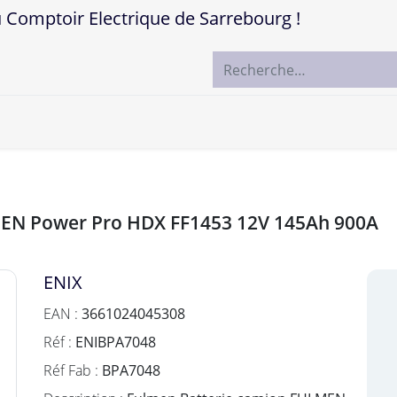
mptoir Electrique de Sarrebourg !
ccueil
Boutique
Marques
Contactez-nous
LMEN Power Pro HDX FF1453 12V 145Ah 900A
ENIX
EAN :
3661024045308
Réf :
ENIBPA7048
Réf Fab :
BPA7048