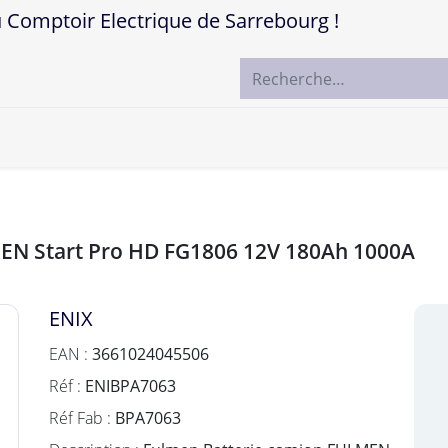
mptoir Electrique de Sarrebourg !
ccueil
Boutique
Marques
Contactez-nous
MEN Start Pro HD FG1806 12V 180Ah 1000A
ENIX
EAN :
3661024045506
Réf :
ENIBPA7063
Réf Fab :
BPA7063