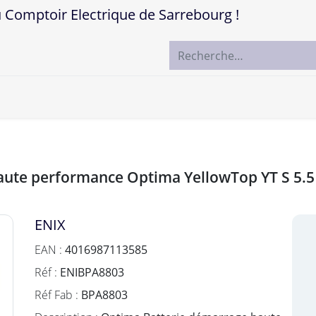
mptoir Electrique de Sarrebourg !
ccueil
Boutique
Marques
Contactez-nous
haute performance Optima YellowTop YT S 5.
ENIX
EAN :
4016987113585
Réf :
ENIBPA8803
Réf Fab :
BPA8803