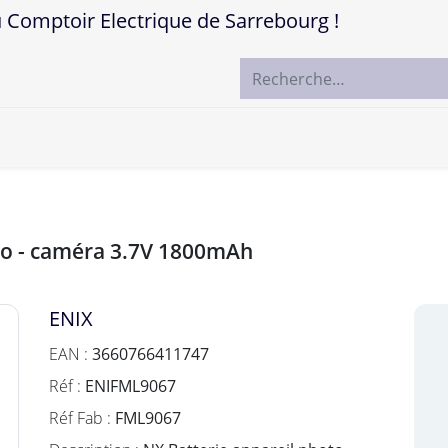
mptoir Electrique de Sarrebourg !
ccueil
Boutique
Marques
Contactez-nous
oto - caméra 3.7V 1800mAh
ENIX
EAN :
3660766411747
Réf :
ENIFML9067
Réf Fab :
FML9067