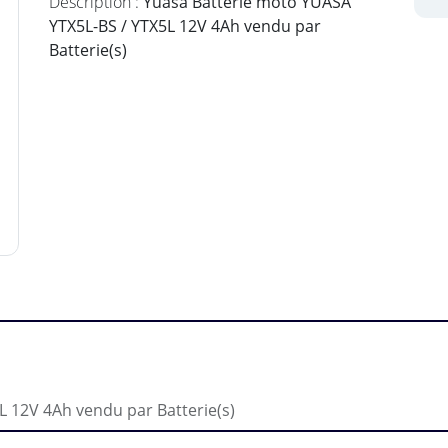
Description :
Yuasa Batterie moto YUASA
YTX5L-BS / YTX5L 12V 4Ah vendu par
Batterie(s)
 12V 4Ah vendu par Batterie(s)