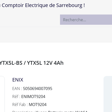
mptoir Electrique de Sarrebourg !
ccueil
Boutique
Marques
Contactez-nous
 YTX5L-BS / YTX5L 12V 4Ah
ENIX
EAN :
5050694007095
Réf :
ENIMOT9204
Réf Fab :
MOT9204