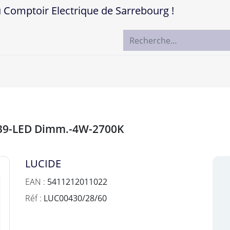
mptoir Electrique de Sarrebourg !
ccueil
Boutique
Marques
Contactez-nous
Ø39-LED Dimm.-4W-2700K
LUCIDE
EAN :
5411212011022
Réf :
LUC00430/28/60