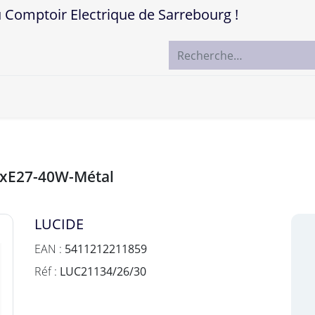
mptoir Electrique de Sarrebourg !
ccueil
Boutique
Marques
Contactez-nous
1xE27-40W-Métal
LUCIDE
EAN :
5411212211859
Réf :
LUC21134/26/30