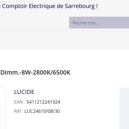
mptoir Electrique de Sarrebourg !
ccueil
Boutique
Marques
Contactez-nous
D Dimm.-8W-2800K/6500K
LUCIDE
EAN :
5411212241924
Réf :
LUC24610/08/30