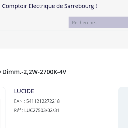
mptoir Electrique de Sarrebourg !
ccueil
Boutique
Marques
Contactez-nous
D Dimm.-2,2W-2700K-4V
LUCIDE
EAN :
5411212272218
Réf :
LUC27503/02/31