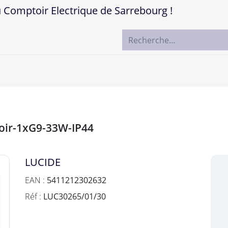
mptoir Electrique de Sarrebourg !
ccueil
Boutique
Marques
Contactez-nous
oir-1xG9-33W-IP44
LUCIDE
EAN :
5411212302632
Réf :
LUC30265/01/30