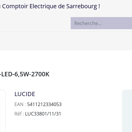
mptoir Electrique de Sarrebourg !
ccueil
Boutique
Marques
Contactez-nous
c-LED-6,5W-2700K
LUCIDE
EAN :
5411212334053
Réf :
LUC33801/11/31