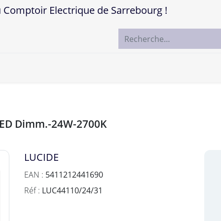
mptoir Electrique de Sarrebourg !
ccueil
Boutique
Marques
Contactez-nous
-LED Dimm.-24W-2700K
LUCIDE
EAN :
5411212441690
Réf :
LUC44110/24/31