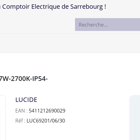
mptoir Electrique de Sarrebourg !
ccueil
Boutique
Marques
Contactez-nous
-7W-2700K-IP54-
LUCIDE
EAN :
5411212690029
Réf :
LUC69201/06/30