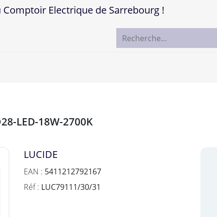
mptoir Electrique de Sarrebourg !
ccueil
Boutique
Marques
Contactez-nous
-Ø28-LED-18W-2700K
LUCIDE
EAN :
5411212792167
Réf :
LUC79111/30/31