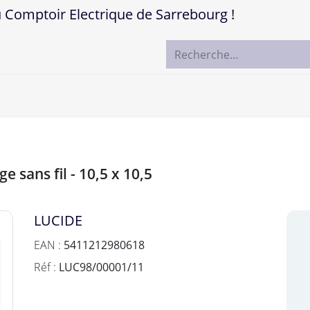
mptoir Electrique de Sarrebourg !
ccueil
Boutique
Marques
Contactez-nous
e sans fil - 10,5 x 10,5
LUCIDE
EAN :
5411212980618
Réf :
LUC98/00001/11