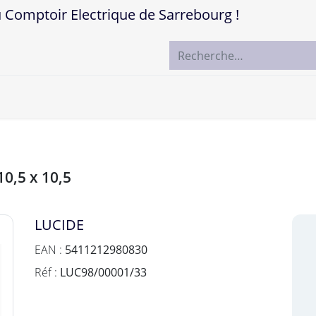
mptoir Electrique de Sarrebourg !
ccueil
Boutique
Marques
Contactez-nous
10,5 x 10,5
LUCIDE
EAN :
5411212980830
Réf :
LUC98/00001/33