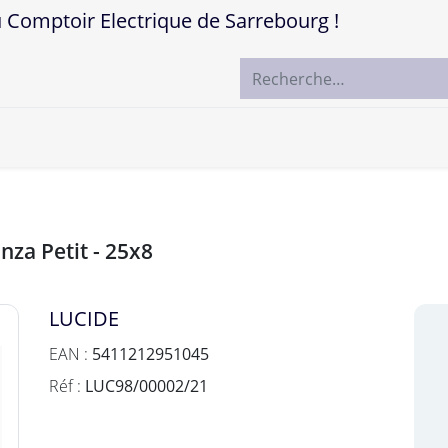
mptoir Electrique de Sarrebourg !
ccueil
Boutique
Marques
Contactez-nous
nza Petit - 25x8
LUCIDE
EAN :
5411212951045
Réf :
LUC98/00002/21