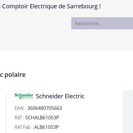
mptoir Electrique de Sarrebourg !
ccueil
Boutique
Marques
Contactez-nous
c polaire
Schneider Electric
EAN :
3606480705663
Réf :
SCHALB61053P
Réf Fab :
ALB61053P