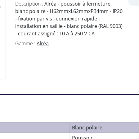
Description :
Alréa - poussoir à fermeture,
blanc polaire - H62mmxL62mmxP34mm - IP20
- fixation par vis - connexion rapide -
installation en saillie - blanc polaire (RAL 9003)
- courant assigné : 10 A à 250 V CA
Gamme :
Alréa
Blanc polaire
Poussoir