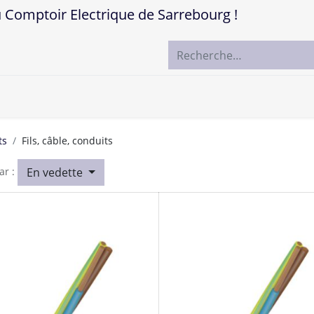
mptoir Electrique de Sarrebourg !
ccueil
Boutique
Marques
Contactez-nous
ts
Fils, câble, conduits
En vedette
ar :