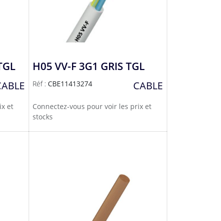
TGL
H05 VV-F 3G1 GRIS TGL
CABLE
Réf :
CBE11413274
CABLE
ix et
Connectez-vous pour voir les prix et
stocks