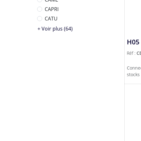
CAPRI
CATU
+ Voir plus (64)
H05 
Réf :
C
Connec
stocks